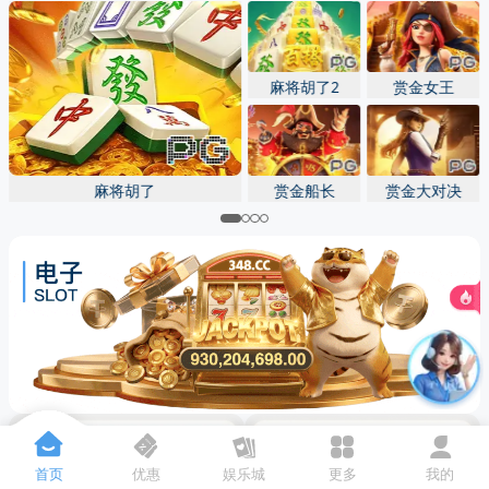
先点击
，再
“添加到主屏幕”
麻将胡了2
赏金女王
麻将胡了
赏金船长
赏金大对决
首页
优惠
娱乐城
更多
我的